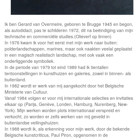
Ik ben Gerard van Overmeire, geboren te Brugge 1945 en begon,
als autodidact, pas te schilderen 1972, dit na beëindiging van mijn
technische en commerciële studies.(Olieverf op linnen)
In 1976 kwam ik voor het eerst met mijn werk naar buiten:
polderlandschappen, marines, maar ook naakten veelal geplaatst
in een magisch realistisch landschap, met ook vaak een
onderliggende symboliek.
In de periode van 1979 tot eind 1989 had ik tientallen
tentoonstellingen in kunsthuizen en galeries, zowel in binnen- als
buitenland.
In 1982 wordt er werk van mij aangekocht door het Belgische
Ministerie van Cultuur.
Vanaf 1984 volgen er voor mij internationale selecties en invitaties
elkaar op (Parijs, Genève, Londen, Hamburg, Nurenberg, New-
York). Mijn werken worden plots internationaal verspreid en
verkocht; zo worden er zelfs werken van mij geveild in
buitenlandse veilingshuizen.
In 1988 wordt ik, als erkenning voor mijn werk, door de bekende
Belgische kunstcriticus, Paul Piron, opgenomen in de