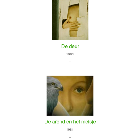
De deur
1983
..
De arend en het meisje
1981
..