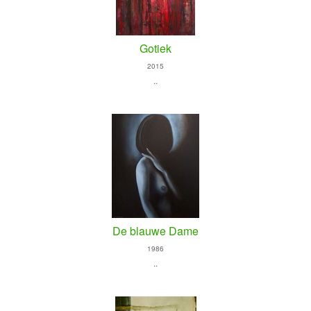
Gotiek
2015
..
De blauwe Dame
1986
..